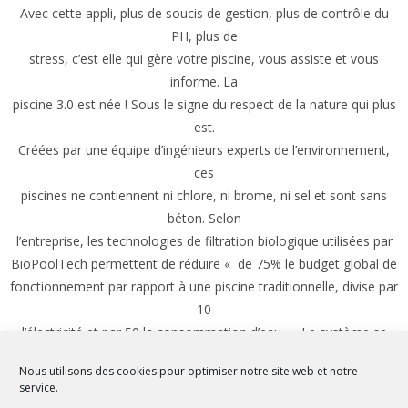
Avec cette appli, plus de soucis de gestion, plus de contrôle du
PH, plus de
stress, c’est elle qui gère votre piscine, vous assiste et vous
informe. La
piscine 3.0 est née ! Sous le signe du respect de la nature qui plus
est.
Créées par une équipe d’ingénieurs experts de l’environnement,
ces
piscines ne contiennent ni chlore, ni brome, ni sel et sont sans
béton. Selon
l’entreprise, les technologies de filtration biologique utilisées par
BioPoolTech permettent de réduire « de 75% le budget global de
fonctionnement par rapport à une piscine traditionnelle, divise par
10
l’électricité et par 50 la consommation d’eau ». Le système se
compose
Nous utilisons des cookies pour optimiser notre site web et notre
d’une filtration biologique et écologique de haute technologie qui
service.
permet