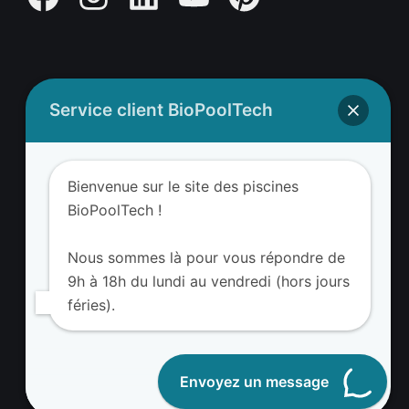
Service client BioPoolTech
Adresse BioValue BioPoolTech
BioValue BioPoolTech
Bienvenue sur le site des piscines
Avenue Louis Philibert
BioPoolTech !
13290 Aix-en-Provence – France
Tel. (+33) 09 8008 3650
Nous sommes là pour vous répondre de
9h à 18h du lundi au vendredi (hors jours
féries).
Envoyez un message
Devenir partenaire BioValue BioPoolTech