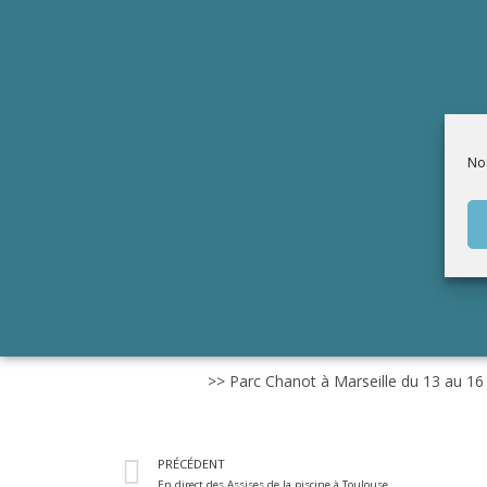
Nou
>> Parc Chanot à Marseille du 13 au 16 
PRÉCÉDENT
En direct des Assises de la piscine à Toulouse