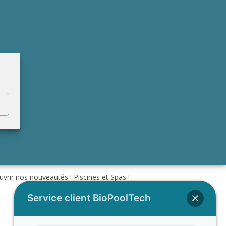
vrir nos nouveautés ! Piscines et Spas !
Service client BioPoolTech
SUIVANT
Les effets néfastes du chlore