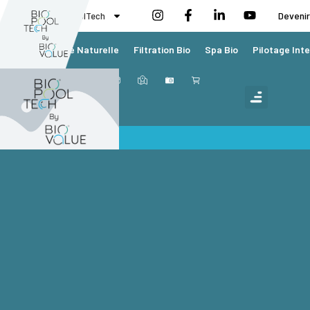
BioValue BioPoolTech
Devenir
Piscine Naturelle
Filtration Bio
Spa Bio
Pilotage Inte