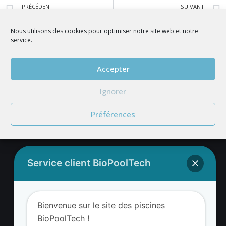
PRÉCÉDENT
SUIVANT
Salon Habitat Nimes- Septembre 2022
Salon de l’entreprise d’Occitanie le 17 novembre 2022
Nous utilisons des cookies pour optimiser notre site web et notre
service.
REJOIGNEZ NOUS
Accepter
Ignorer
Préférences
Service client BioPoolTech
Adresse BioValue BioPoolTech
BioValue BioPoolTech
Bienvenue sur le site des piscines
Avenue Louis Philibert
BioPoolTech !
13290 Aix-en-Provence – France