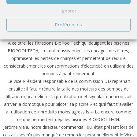
pour diminuer les pertes de charge ». Les intervenants étaient
Ignorer
aussi tous d’accord pour « sensibiliser les propriétaires de piscine
aux temps de filtration »… et de conclure « la piscine basse
Préférences
consommation n’est pas qu’un discours mais doit devenir une
réalité ».
À ce titre, les filtrations BioPoolTech qui équipent les piscines
BIOPOOLTECH, limitent massivement les rinçages des filtres,
optimisent les pertes de charges et permettent de réduire
considérablement les consommations d’électricité en utilisant des
pompes à haut rendement.
Le Vice-Président responsable de la commission DD reprenait
ensuite : il faut « réduire la taille des moteurs des pompes de
filtration », « améliorer la préfiltration » et signalait que « on voit
arriver la domotique pour piloter sa piscine » et qu’il faut travailler
à l’utilisation de « produits moins agressifs ». La encore comme
ce que permettent déjà les piscines BIOPOOLTECH.
Jérôme Viala, notre directeur commercial, qui était présent lors de
ces assises n’a pas manqué de remercier personnellement le Vice-