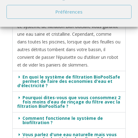
Faut-il nettoyer le bassin lorsqu'il est
Préférences
équipé d'une filtration BioPoolSafe ?
Le système de filtration BioPoolSafe vous garantit
une eau saine et cristalline. Cependant, comme
dans toutes les piscines, lorsque que des feuilles ou
autres détritus tombent dans votre bassin, il
convient de passer l’épuisette ou d’utiliser un robot
et de vider les paniers de skimmers.
En quoi le système de filtration BioPoolSafe
permet de faire des economies d'eau et
d'électricité ?
Pourquoi dites-vous que vous consommez 2
fois moins d’eau de rinçage du filtre avec la
filtration BioPoolSafe ?
Comment fonctionne le système de
biofiltration ?
Vous parlez d'une eau naturelle mais vous