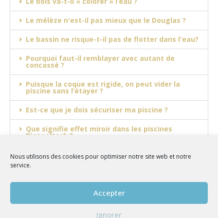
Le bois va-t-il « colorer » l’eau ?
Le mélèze n'est-il pas mieux que le Douglas ?
Le bassin ne risque-t-il pas de flotter dans l'eau?
Pourquoi faut-il remblayer avec autant de
concassé ?
Puisque la coque est rigide, on peut vider la
piscine sans l’étayer ?
Est-ce que je dois sécuriser ma piscine ?
Que signifie effet miroir dans les piscines
Biopooltech ?
Nous utilisons des cookies pour optimiser notre site web et notre
service.
Questions fréquemment posées
sur nos filtrations connectées
Accepter
Ignorer