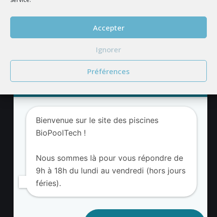
REJOIGNEZ NOUS
Accepter
Ignorer
Préférences
Service client BioPoolTech
Adresse BioValue BioPoolTech
Bienvenue sur le site des piscines
BioValue BioPoolTech
BioPoolTech !
Avenue Louis Philibert
13290 Aix-en-Provence – France
Nous sommes là pour vous répondre de
Tel. (+33) 09 8008 3650
9h à 18h du lundi au vendredi (hors jours
féries).