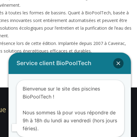
 événement.
aptés à toutes les formes de bassins. Quant à BioPoolTech, basée à
iscines innovantes sont entièrement automatisées et peuvent être
lutions écologiques pour l’entretien et la purification de l’eau des
ment.
ésence lors de cette édition. Implantée depuis 2007 à Caveirac,
des solutions énergétiques efficaces et durables.
Service client BioPoolTech
SUIVANT
BioValue BioPoolTech au Salon Garden Festival
Bienvenue sur le site des piscines
BioPoolTech !
ue BioPoolTech
Nous sommes là pour vous répondre de
9h à 18h du lundi au vendredi (hors jours
féries).