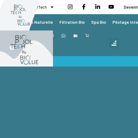
BioValue BioPoolTech
Devenir
Piscine Naturelle
Filtration Bio
Spa Bio
Pilotage Inte