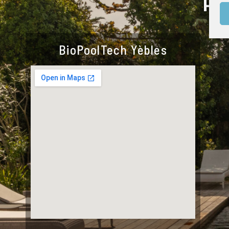
Pa
BioPoolTech Yèbles