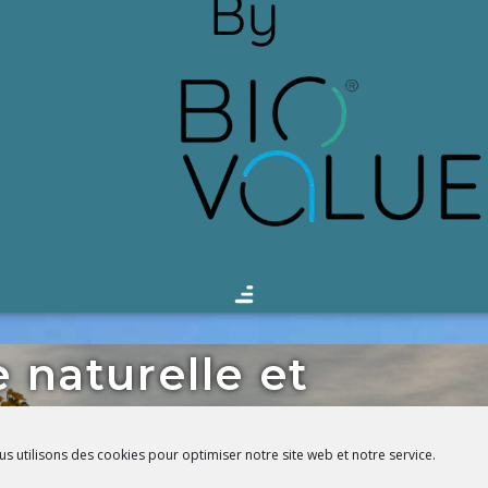
e naturelle et
s le Sud Est de
s utilisons des cookies pour optimiser notre site web et notre service.