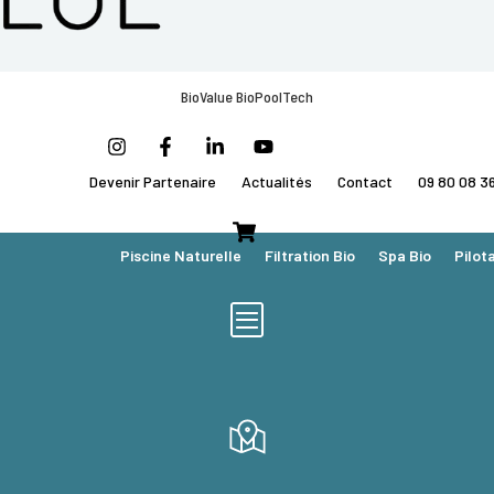
BioValue BioPoolTech
Devenir Partenaire
Actualités
Contact
09 80 08 3
Piscine Naturelle
Filtration Bio
Spa Bio
Pilot