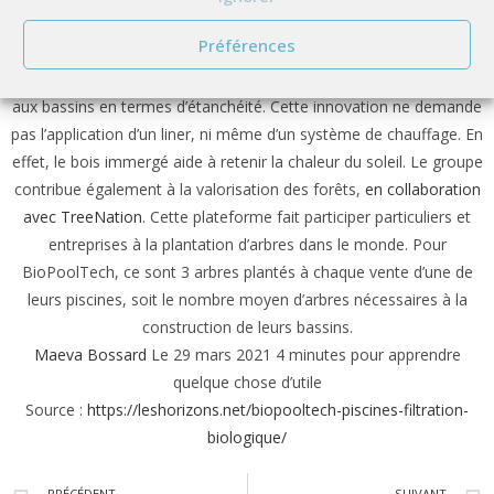
françaises durablement gérées. L’utilisation de ce matériau
Préférences
présente un autre atout majeur pour la production des bassins : il
est résistant à l’immersion. Il assure donc une pérennité de 20 ans
aux bassins en termes d’étanchéité. Cette innovation ne demande
pas l’application d’un liner, ni même d’un système de chauffage. En
effet, le bois immergé aide à retenir la chaleur du soleil. Le groupe
contribue également à la valorisation des forêts,
en collaboration
avec TreeNation
. Cette plateforme fait participer particuliers et
entreprises à la plantation d’arbres dans le monde. Pour
BioPoolTech, ce sont 3 arbres plantés à chaque vente d’une de
leurs piscines, soit le nombre moyen d’arbres nécessaires à la
construction de leurs bassins.
Maeva Bossard
Le 29 mars 2021 4 minutes pour apprendre
quelque chose d’utile
Source :
https://leshorizons.net/biopooltech-piscines-filtration-
biologique/
PRÉCÉDENT
SUIVANT