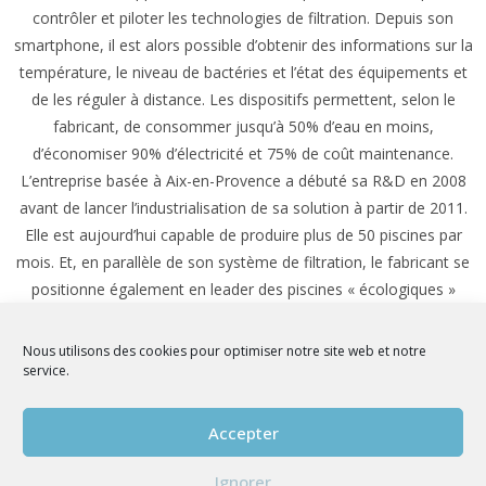
contrôler et piloter les technologies de filtration. Depuis son
smartphone, il est alors possible d’obtenir des informations sur la
température, le niveau de bactéries et l’état des équipements et
de les réguler à distance. Les dispositifs permettent, selon le
fabricant, de consommer jusqu’à 50% d’eau en moins,
d’économiser 90% d’électricité et 75% de coût maintenance.
L’entreprise basée à Aix-en-Provence a débuté sa R&D en 2008
avant de lancer l’industrialisation de sa solution à partir de 2011.
Elle est aujourd’hui capable de produire plus de 50 piscines par
mois. Et, en parallèle de son système de filtration, le fabricant se
positionne également en leader des piscines « écologiques »
grâce à l’utilisation d’un matériau biosourcé : le bois.
BioPoolTech et ses piscines en bois
Nous utilisons des cookies pour optimiser notre site web et notre
service.
Développée par une équipe d’ingénieurs experts de
l’environnement et de charpentiers de marine, ces
piscines« biologiques »sont fabriquées à base de bois massif qui
Accepter
n’a subi aucune transformation chimique ou de collage. Le bois
Ignorer
utilisé pour la construction des bassins provient de forêts