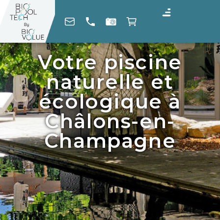
Votre piscine
naturelle et
écologique à
Châlons-en-
Champagne