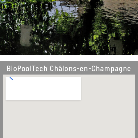
BioPoolTech Châlons-en-Champagne