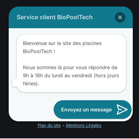
Service client BioPoolTech
Adresse BioValue BioPoolTech
BioValue BioPoolTech
Bienvenue sur le site des piscines
Avenue Louis Philibert
BioPoolTech !
13290 Aix-en-Provence – France
Tel. (+33) 09 8008 3650
Nous sommes là pour vous répondre de
9h à 18h du lundi au vendredi (hors jours
féries).
Envoyez un message
Devenir partenaire BioValue BioPoolTech
Plan du site
–
Mentions Légales