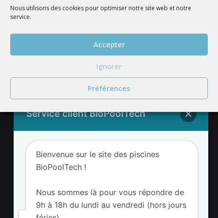
Nous utilisons des cookies pour optimiser notre site web et notre
service.
REJOIGNEZ NOUS
Accepter
Ignorer
Préférences
Service client BioPoolTech
Adresse BioValue BioPoolTech
Bienvenue sur le site des piscines
BioValue BioPoolTech
BioPoolTech !
Avenue Louis Philibert
13290 Aix-en-Provence – France
Nous sommes là pour vous répondre de
Tel. (+33) 09 8008 3650
9h à 18h du lundi au vendredi (hors jours
féries).