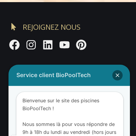
REJOIGNEZ NOUS
Service client BioPoolTech
Adresse BioValue BioPoolTech
Bienvenue sur le site des piscines
BioValue BioPoolTech
BioPoolTech !
Avenue Louis Philibert
13290 Aix-en-Provence – France
Nous sommes là pour vous répondre de
Tel. (+33) 09 8008 3650
9h à 18h du lundi au vendredi (hors jours