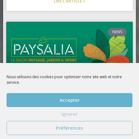
LIRE L'ARTICLE »
NEWS
Nous utilisons des cookies pour optimiser notre site web et notre
service.
Accepter
BioValue BioPoolTech au salon
Paysalia Lyon du 5 au 7 décembre
Ignorer
2023
Préférences
Le salon Paysalia (paysage, jardin & sport) vous